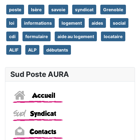
poste
Isère
savoie
syndicat
Grenoble
loi
informations
logement
aides
social
cdi
formulaire
aide au logement
locataire
ALIF
ALP
débutants
Sud Poste AURA
Accueil
Sud
Contacts