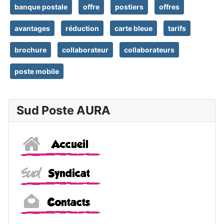
banque postale
offre
postiers
offres
avantages
réduction
carte bleue
tarifs
brochure
collaborateur
collaborateurs
poste mobile
Sud Poste AURA
Accueil
Sud
Contacts